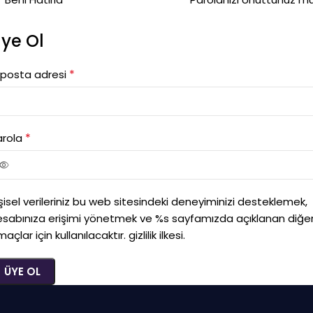
ye Ol
*
-posta adresi
*
arola
şisel verileriniz bu web sitesindeki deneyiminizi desteklemek,
esabınıza erişimi yönetmek ve %s sayfamızda açıklanan diğe
açlar için kullanılacaktır.
gizlilik ilkesi
.
ÜYE OL