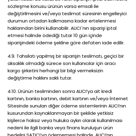
sözleşme konusu ürünün varsa emsali ile
değiştirilmesini ve/veya teslimat süresinin engelleyici
durumun ortadan kalkmasına kadar ertelenmesi
haklarından birini kullanabilir. ALICI`nın siparişi iptal
etmesi halinde ödediği tutar 10 gün içinde
siparişindeki ödeme şekline göre defaten iade edilir.
4.9. Tahsilatı yapılmış bir siparişin teslimatı, geçici bir
aksaklık olmadığı sürece son kullanıcılar için aracı
kargo şirketini herhangi bir bilgi vermeksizin
değiştirme hakkını saklı tutar.
4.10. Ürünün tesliminden sonra ALICI’ya ait kredi
kartının, banka kartının, debit kartının ve/veya İnternet
Sitesinde sunulan diğer ödeme sistemlerinin ALICI’nın
kusurundan kaynaklanmayan bir şekilde yetkisiz
kişilerce haksız veya hukuka aykırı olarak kullanılması
nedeni ile ilgili banka veya finans kuruluşun ürün
bedelini SATICI’ya ödememesi halinde, ALICI’nın