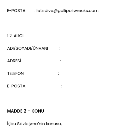
E-POSTA : letsdive@gallipoliwrecks.com
1.2. ALICI
ADI/SOYADI/ÜNVANI :
ADRESİ :
TELEFON :
E-POSTA :
MADDE 2 – KONU
İşbu Sözleşme’nin konusu,