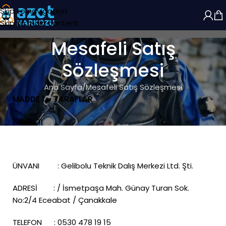
Skip to navigation
Skip to main content
Mesafeli Satış
Sözleşmesi
Ana Sayfa
Mesafeli Satış Sözleşmesi
MADDE 1 – TARAFLAR
1.1SATICI
ÜNVANI : Gelibolu Teknik Dalış Merkezi Ltd. Şti.
ADRESİ : / İsmetpaşa Mah. Günay Turan Sok.
No:2/4 Eceabat / Çanakkale
TELEFON : 0530 478 19 15