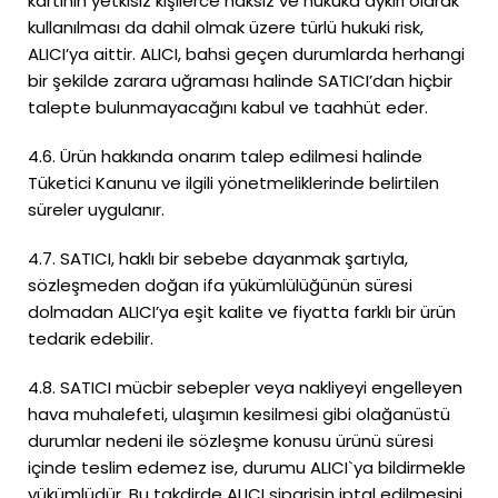
kartının yetkisiz kişilerce haksız ve hukuka aykırı olarak
kullanılması da dahil olmak üzere türlü hukuki risk,
ALICI’ya aittir. ALICI, bahsi geçen durumlarda herhangi
bir şekilde zarara uğraması halinde SATICI’dan hiçbir
talepte bulunmayacağını kabul ve taahhüt eder.
4.6. Ürün hakkında onarım talep edilmesi halinde
Tüketici Kanunu ve ilgili yönetmeliklerinde belirtilen
süreler uygulanır.
4.7. SATICI, haklı bir sebebe dayanmak şartıyla,
sözleşmeden doğan ifa yükümlülüğünün süresi
dolmadan ALICI’ya eşit kalite ve fiyatta farklı bir ürün
tedarik edebilir.
4.8. SATICI mücbir sebepler veya nakliyeyi engelleyen
hava muhalefeti, ulaşımın kesilmesi gibi olağanüstü
durumlar nedeni ile sözleşme konusu ürünü süresi
içinde teslim edemez ise, durumu ALICI`ya bildirmekle
yükümlüdür. Bu takdirde ALICI siparişin iptal edilmesini,