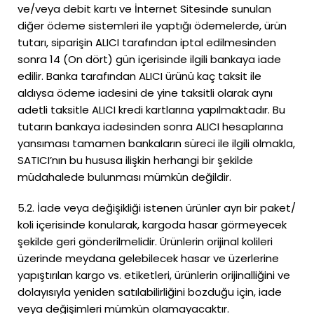
ve/veya debit kartı ve İnternet Sitesinde sunulan
diğer ödeme sistemleri ile yaptığı ödemelerde, ürün
tutarı, siparişin ALICI tarafından iptal edilmesinden
sonra 14 (On dört) gün içerisinde ilgili bankaya iade
edilir. Banka tarafından ALICI ürünü kaç taksit ile
aldıysa ödeme iadesini de yine taksitli olarak aynı
adetli taksitle ALICI kredi kartlarına yapılmaktadır. Bu
tutarın bankaya iadesinden sonra ALICI hesaplarına
yansıması tamamen bankaların süreci ile ilgili olmakla,
SATICI’nın bu hususa ilişkin herhangi bir şekilde
müdahalede bulunması mümkün değildir.
5.2. İade veya değişikliği istenen ürünler ayrı bir paket/
koli içerisinde konularak, kargoda hasar görmeyecek
şekilde geri gönderilmelidir. Ürünlerin orijinal kolileri
üzerinde meydana gelebilecek hasar ve üzerlerine
yapıştırılan kargo vs. etiketleri, ürünlerin orijinalliğini ve
dolayısıyla yeniden satılabilirliğini bozduğu için, iade
veya değişimleri mümkün olamayacaktır.