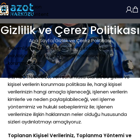
Skip to navigation
Skip to main content
Gizlilik ve Çerez Politikası
Ana Sayfa
Gizlilik ve Çerez Politikası
Güvenliğiniz bizim için önemli. Bu sebeple bizimle
paylaşacağınız kişisel verileriz hassasiyetle
korunmaktadır.
Biz, AZOTNARKOZU, veri sorumlusu olarak, bu gizlilik ve
kişisel verilerin korunması politikası ile, hangi kişisel
verilerinizin hangi amaçla işleneceği, işlenen verilerin
kimlerle ve neden paylaşılabileceği, veri işleme
yöntemimiz ve hukuki sebeplerimiz ile; işlenen
verilerinize ilişkin haklarınızın neler olduğu hususunda
sizleri aydınlatmayı amaçlıyoruz.
Toplanan Kişisel Verileriniz, Toplanma Yöntemi ve